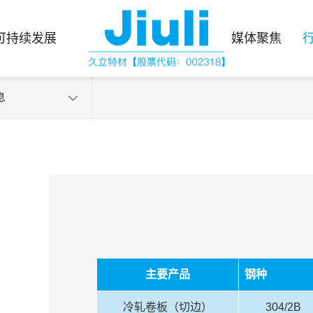
可持续发展
媒体聚焦
息
主要产品
钢种
冷轧卷板（切边）
304/2B