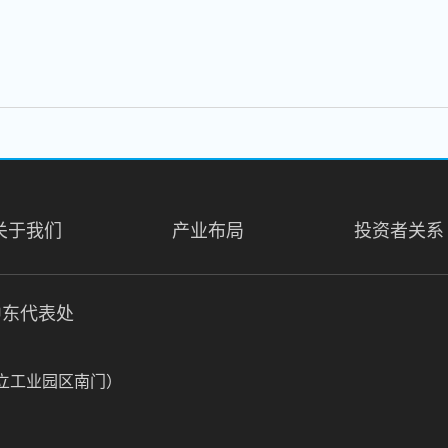
关于我们
产业布局
投资者关系
中东代表处
久立工业园区南门）
上海市申贵路虹桥正荣中心3号楼507室
电话：0086-21-54158199