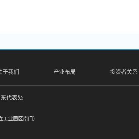
关于我们
产业布局
投资者关系
中东代表处
久立工业园区南门）
上海市申贵路虹桥正荣中心3号楼507室
电话：0086-21-54158199