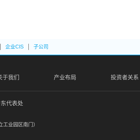
企业CIS
子公司
关于我们
产业布局
投资者关系
中东代表处
久立工业园区南门）
上海市申贵路虹桥正荣中心3号楼507室
电话：0086-21-54158199