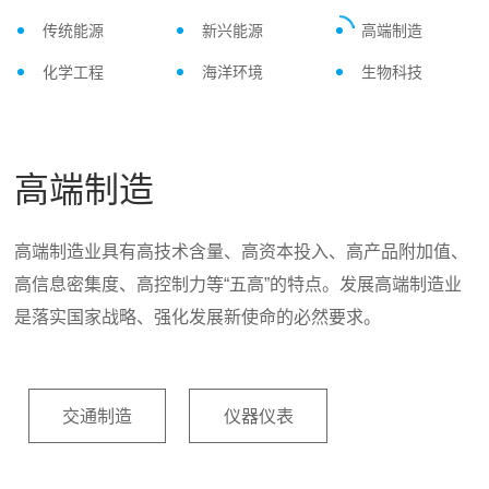
传统能源
新兴能源
高端制造
化学工程
海洋环境
生物科技
高端制造
传统能源是指可以大规模生产和广泛利用的一次能源。传统
新能源产业的发展是我国战略发展的一个重要途径，是“资源
高端制造业具有高技术含量、高资本投入、高产品附加值、
人类与化工的关系十分密切，化工的生产和应用，标志着人
随着陆地资源开发的日益枯竭，海洋资源的开发利用已经成
生物科技指的是利用“生物体”，例如动植物、微生物等，生
能源是当前社会运用最广泛且成熟的能源，是生存发展的重
节约型”和“环境友好型”社会的发展内核。公司积极跟踪先进
高信息密集度、高控制力等“五高”的特点。发展高端制造业
类文明的历史阶段。化学管道设计是一个十分庞大且复杂的
为全球的热点，久立坚持为全球工业提供高性能材料，帮助
产有效的物质或改进改良生物特性，来创新或降本的科学技
要物质基础，是人类社会经济发展的源动力。公司多年来扎
产业发展，探索新型现代化工业建设领域，秉承“为全球工业
是落实国家战略、强化发展新使命的必然要求。
过程,而在这个过程中,管道材料的选用是最为关键的一环。
客户克服海洋工程这等复杂的环境，减少因材料引发的故障
术。久立不断跟踪和探索世界前沿行业，多年来秉承“以成熟
根于不锈钢、镍基合金、钛合金管材的研究和开发，为保障
装备提供高性能材料”的使命不断前进。
管道材料的选择,决定了化工管道质量的好坏以及安全性的高
率，从而提高整体工程效率。久立的船用管道，低温管道，
的技术和可靠的产品质量服务用户，贡献社会，发展自己”的
现代工业装置的安全稳定运行不断努力。
低。
大口径厚壁低温管道，（超级）双相钢管，加热盘管，精密
经营理念，为生物世纪的工业发展而贡献自己的力量。
仪表管等产品已普遍运用于造船、海洋平台、立管等领域。
交通制造
仪器仪表
光伏
太阳能
风能
石油化工
生物医药
火电
石油天然气
食品安全
煤化工
精细化工