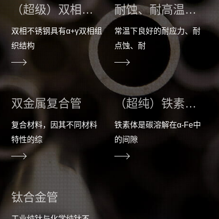
（超级）双相不锈钢管
耐蚀、耐高温合金管
双相不锈钢具有α+γ双相组
常温下良好的耐应力、耐
织结构
点蚀、耐
双金属复合管
（超纯）铁素体不锈钢管
复合材料，因其不同材料
铁素体是碳溶解在α-Fe中
特性的综
的间隙
钛合金管
工业纯钛与化学纯钛不